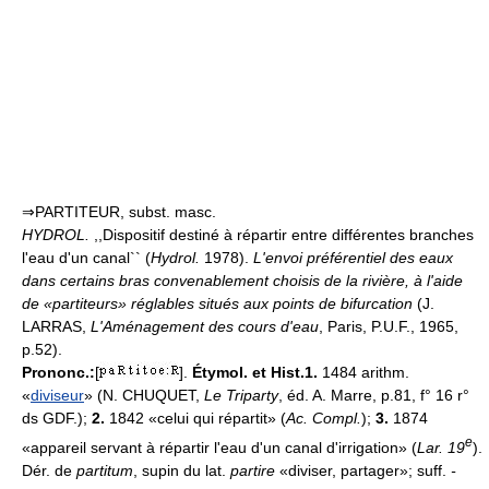
⇒PARTITEUR, subst. masc.
HYDROL.
,,Dispositif destiné à répartir entre différentes branches
l'eau d'un canal`` (
Hydrol.
1978).
L'envoi préférentiel des eaux
dans certains bras convenablement choisis de la rivière, à l'aide
de «partiteurs» réglables situés aux points de bifurcation
(J.
LARRAS,
L'Aménagement des cours d'eau
, Paris, P.U.F., 1965,
p.52).
Prononc.:
[
].
Étymol. et Hist.1.
1484 arithm.
«
diviseur
» (N. CHUQUET,
Le Triparty
, éd. A. Marre, p.81, f° 16 r°
ds GDF.);
2.
1842 «celui qui répartit» (
Ac. Compl.
);
3.
1874
e
«appareil servant à répartir l'eau d'un canal d'irrigation» (
Lar. 19
).
Dér. de
partitum
, supin du lat.
partire
«diviser, partager»; suff.
-