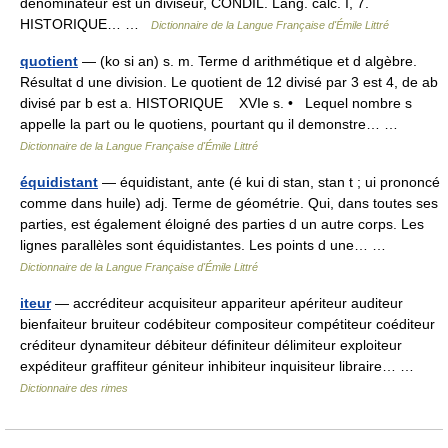
dénominateur est un diviseur, CONDIL. Lang. calc. I, 7.
HISTORIQUE… …
Dictionnaire de la Langue Française d'Émile Littré
quotient
— (ko si an) s. m. Terme d arithmétique et d algèbre.
Résultat d une division. Le quotient de 12 divisé par 3 est 4, de ab
divisé par b est a. HISTORIQUE XVIe s. • Lequel nombre s
appelle la part ou le quotiens, pourtant qu il demonstre… …
Dictionnaire de la Langue Française d'Émile Littré
équidistant
— équidistant, ante (é kui di stan, stan t ; ui prononcé
comme dans huile) adj. Terme de géométrie. Qui, dans toutes ses
parties, est également éloigné des parties d un autre corps. Les
lignes parallèles sont équidistantes. Les points d une… …
Dictionnaire de la Langue Française d'Émile Littré
iteur
— accréditeur acquisiteur appariteur apériteur auditeur
bienfaiteur bruiteur codébiteur compositeur compétiteur coéditeur
créditeur dynamiteur débiteur définiteur délimiteur exploiteur
expéditeur graffiteur géniteur inhibiteur inquisiteur libraire… …
Dictionnaire des rimes