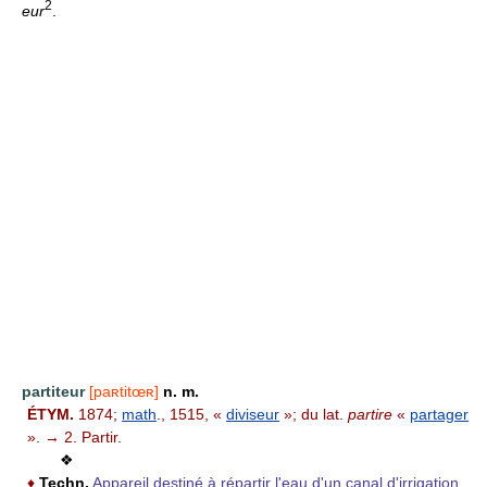
2
eur
.
partiteur
[paʀtitœʀ]
n. m.
ÉTYM.
1874;
math
., 1515, «
diviseur
»; du lat.
partire
«
partager
». → 2. Partir.
❖
♦
Techn.
Appareil destiné à répartir l'eau d'un canal d'irrigation.