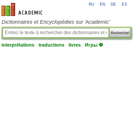
RU
EN
DE
ES
fr-academic.com
Dictionnaires et Encyclopédies sur 'Academic'
Recherche!
interprétations
traductions
livres
Игры ⚽