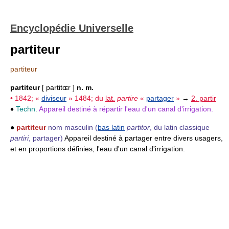
Encyclopédie Universelle
partiteur
partiteur
partiteur
[ partitɶr ]
n. m.
• 1842; «
diviseur
» 1484; du
lat.
partire
«
partager
»
→
2. partir
♦
Techn.
Appareil destiné à répartir l'eau d'un canal d'irrigation.
●
partiteur
nom masculin
(
bas latin
partitor
, du latin classique
partiri
, partager)
Appareil destiné à partager entre divers usagers,
et en proportions définies, l'eau d'un canal d'irrigation.