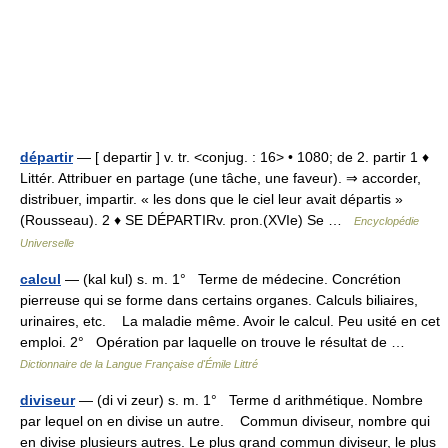
départir
— [ departir ] v. tr. <conjug. : 16> • 1080; de 2. partir 1 ♦
Littér. Attribuer en partage (une tâche, une faveur). ⇒ accorder,
distribuer, impartir. « les dons que le ciel leur avait départis »
(Rousseau). 2 ♦ SE DÉPARTIRv. pron.(XVIe) Se …
Encyclopédie
Universelle
calcul
— (kal kul) s. m. 1° Terme de médecine. Concrétion
pierreuse qui se forme dans certains organes. Calculs biliaires,
urinaires, etc. La maladie même. Avoir le calcul. Peu usité en cet
emploi. 2° Opération par laquelle on trouve le résultat de …
Dictionnaire de la Langue Française d'Émile Littré
diviseur
— (di vi zeur) s. m. 1° Terme d arithmétique. Nombre
par lequel on en divise un autre. Commun diviseur, nombre qui
en divise plusieurs autres. Le plus grand commun diviseur, le plus