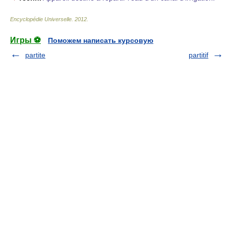
Encyclopédie Universelle
.
2012
.
Игры ⚽
Поможем написать курсовую
partite
partitif